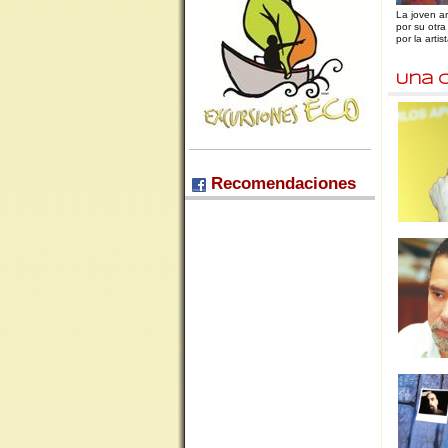
La joven a
por su otra
por la artis
Una 
Recomendaciones