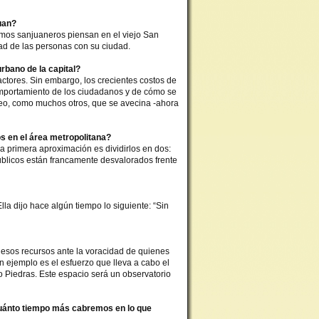
uan?
mos sanjuaneros piensan en el viejo San
dad de las personas con su ciudad.
rbano de la capital?
ctores. Sin embargo, los crecientes costos de
omportamiento de los ciudadanos y de cómo se
Creo, como muchos otros, que se avecina -ahora
os en el área metropolitana?
 primera aproximación es dividirlos en dos:
públicos están francamente desvalorados frente
lla dijo hace algún tiempo lo siguiente: “Sin
esos recursos ante la voracidad de quienes
 ejemplo es el esfuerzo que lleva a cabo el
o Piedras. Este espacio será un observatorio
cuánto tiempo más cabremos en lo que