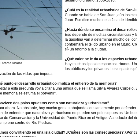
desarrollo urbano, 1508-1898.
¿Cuál es la realidad urbanística de San J
Cuando se habla de San Juan, aún los mis
Juan. Eso dice mucho de la falta de identi
¿Hacia dónde se encamina el desarrollo u
Eso depende de muchas circunstancias y fa
la gasolina van a determinar mucho del c
conformará el tejido urbano en el futuro. 
sí- un retorno a la ciudad.
¿Qué valor se le da a los espacios urban
 Ricardo Alcaraz
Hay muchos tipos de espacios urbanos. Una
los públicos y los privados. Los espacios 
tización de las vidas que impera.
é punto el desarrollo urbanístico implica el entierro de la memoria?
star a esta pregunta voy a citar a una amiga que se llama Silvia Álvarez Curbelo. E
de memoria se esfuma el porvenir”.
nviven dos polos opuestos como son naturaleza y urbanismo?
por ahora. No obstante, hay mucha gente trabajando constantemente por defender 
an de entender que naturaleza y urbanismo no pueden ser polos opuestos. Un buen
o de Conservación y la Universidad de Puerto Rico en el Antiguo Acueducto del rí
en pleno centro de Río Piedras.
mos convirtiendo en una isla ciudad? ¿Cuáles son las consecuencias? ¿Por 