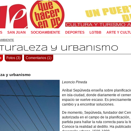
OS
SAN JUAN
SOCIOAMBIENTE
DEPORTES
LGTBB
ARTE Y CULT
AMBIENTE
turaleza y urbanismo
o
Fotos (3)
Comentarios (1)
eza y urbanismo
Leoncio Pineda
Aníbal Sepúlveda enseña sobre planificaci
en isla-ciudad, donde diariamente el cemen
espacio se vuelve escaso. Es precisamente
cambio y a encontrar soluciones.
De momento, Sepúlveda, fundador del Cent
autorizada en el campo de la planificación,
partida para hallar la ruta correcta para la 
Conoce la realidad al dedillo. Ha publicado