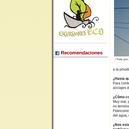
Recomendaciones
/ Foto por:
a la priva
¿Hasta qu
Para conte
anclajes 
¿Cómo co
Muy mal, 
no termin
Fideicomis
del agua, 
¿Nos esta